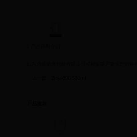
产品详细介绍
山东鸿展酒类包装有限公司可根据客户要求定制各种款式玻
上一篇：ZH-K690 500ml
产品推荐