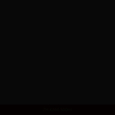
ZH-K660 500ml