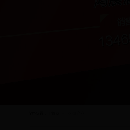
当前位置：
首页
公司产品