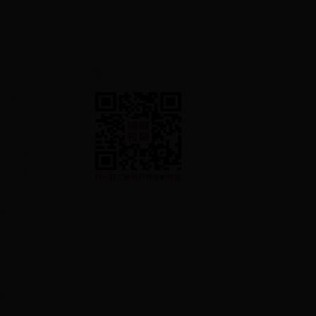
ZH-K644 500ml
二维码
365哪个
com最快
_365哪
.com最
扫二维码查看更多产品
装_365
t.com
装_365
t.com