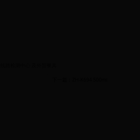
最快线路检测中心 及外贸餐具
下一篇：ZH-K694 500ml