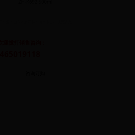
ZH-K692 500ml
闻来源：山东鸿展酒类包装有限公司
浏览次数：
欢迎拨打销售咨询：
465019118
咨询订购